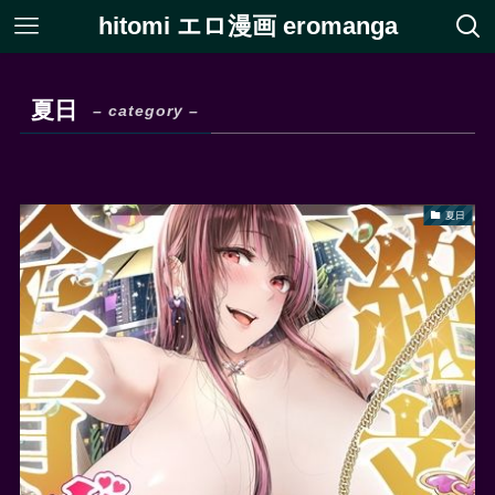
hitomi エロ漫画 eromanga
夏日
– category –
夏日